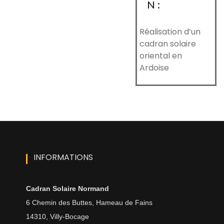
N :
Réalisation d’un
cadran solaire
oriental en
Ardoise
INFORMATIONS
Cadran Solaire Normand
6 Chemin des Buttes, Hameau de Fains
14310, Villy-Bocage