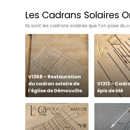
Les Cadrans Solaires 
Ils sont les cadrans solaires que l’on pose du 
V1368
V1313
–
–
Restauration
Cadran
du
solaire
cadran
épis
solaire
de
V1368 – Restauration
du cadran solaire de
V1313 – Cadra
de
blé
l’église de Démouville.
épis de blé
l’église
de
V1081
V1021
Démouville.
–
–
cadran
Cadran