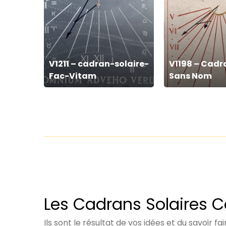
cadran-
Cadran
solaire-
Solaire
Fac-
Sans
Vitam
Nom
V1211 – cadran-solaire-
V1198 – Cadr
Fac-Vitam
Sans Nom
Les Cadrans Solaires 
Ils sont le résultat de vos idées et du savoir fa