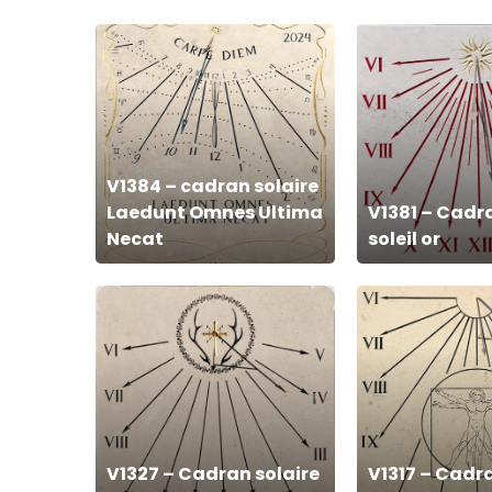
V1384
V1381
–
–
cadran
Cadran
solaire
solaire
Laedunt
soleil
Omnes
or
V1384 – cadran solaire
Laedunt Omnes Ultima
V1381 – Cadra
Ultima
Necat
soleil or
Necat
V1327
V1317
–
–
Cadran
Cadran
solaire
solaire
Armoise
homme
de
V1327 – Cadran solaire
V1317 – Cadra
vitruve