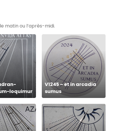
le matin ou l’après-midi.
V1245
–
et
in
arcadia
sumus
adran-
V1245 – et in arcadia
Dum-loquimur
sumus
V537
–
Cadran