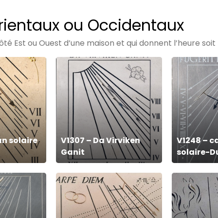
Orientaux ou Occidentaux
côté Est ou Ouest d’une maison et qui donnent l’heure soit 
V1307
V1248
–
–
Da
cadran-
Virviken
solaire-
Ganit
Dum-
loquimur
n solaire
V1307 – Da Virviken
V1248 – c
Ganit
solaire-
V765
V539
–
–
Cadran
Cadran