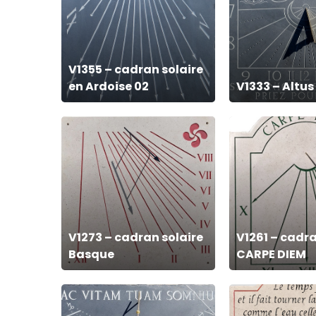
solaire
et
en
Fortis
Ardoise
V1355 – cadran solaire
02
en Ardoise 02
V1333 – Altus 
V1273
V1261
–
–
cadran
cadran
solaire
solaire
Basque
CARPE
DIEM
V1273 – cadran solaire
V1261 – cadra
Basque
CARPE DIEM
V1211
V1198
–
–