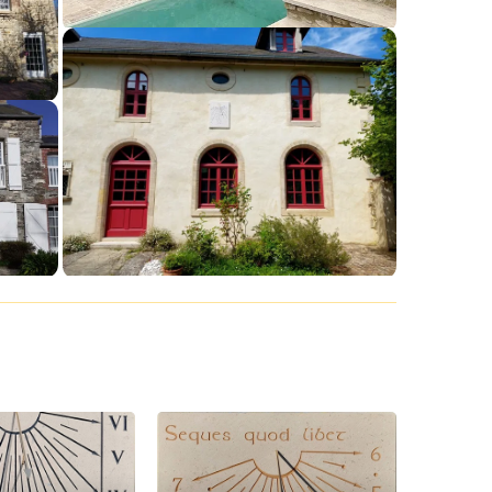
V1276
–
Cadran