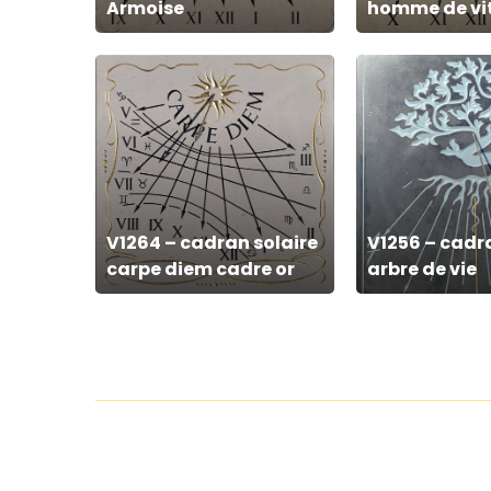
Armoise
homme de vi
V1264
V1256
–
–
cadran
cadran
solaire
solaire
carpe
arbre
diem
de
V1264 – cadran solaire
V1256 – cadr
cadre
vie
carpe diem cadre or
arbre de vie
or