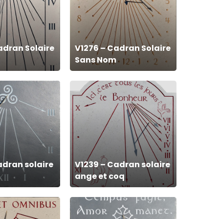
Solaire
Sans
Nom
adran Solaire
V1276 – Cadran Solaire
Sans Nom
V1239
–
Cadran
solaire
ange
et
adran solaire
V1239 – Cadran solaire
coq
ange et coq
V1185
–