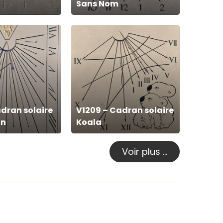
Sans Nom
V1209
–
Cadran
solaire
Koala
adran solaire
V1209 – Cadran solaire
on
Koala
Voir plus …