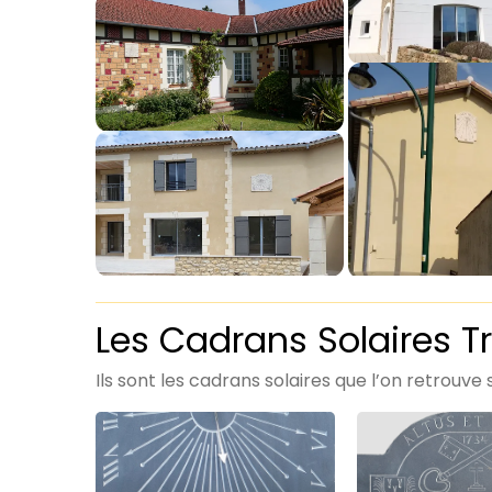
Les Cadrans Solaires T
Ils sont les cadrans solaires que l’on retrouve 
V1355
V1333
–
–
cadran
Altus