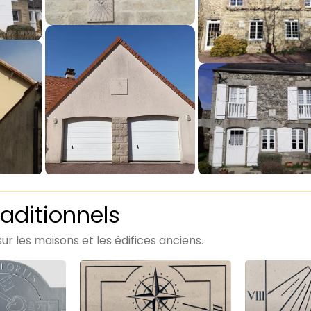
raditionnels
sur les maisons et les édifices anciens.
V1310
V1293
–
–
Cadran
Cadran