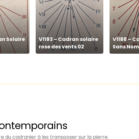
Cadran
Cadran
solaire
Solaire
rose
Sans
des
Nom
an Solaire
V1193 – Cadran solaire
V1188 – C
vents
rose des vents 02
Sans Nom
02
Contemporains
ire du cadranier à les transposer sur la pierre.