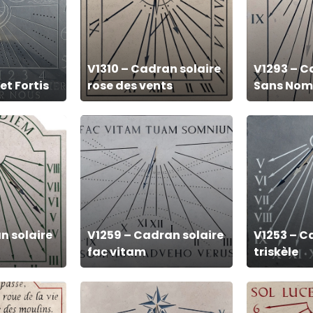
solaire
Solaire
rose
Sans
des
Nom
V1310 – Cadran solaire
V1293 – C
vents
et Fortis
rose des vents
Sans Nom
V1259
V1253
–
–
Cadran
Cadran
solaire
solaire
fac
triskèle
vitam
n solaire
V1259 – Cadran solaire
V1253 – C
fac vitam
triskèle
V1193
V1188
–
–