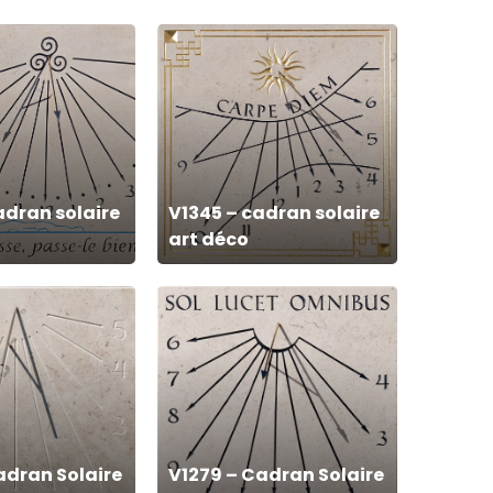
V1345
–
cadran
solaire
art
déco
adran solaire
V1345 – cadran solaire
art déco
V1279
–
Cadran
Solaire
Sans
Nom
adran Solaire
V1279 – Cadran Solaire