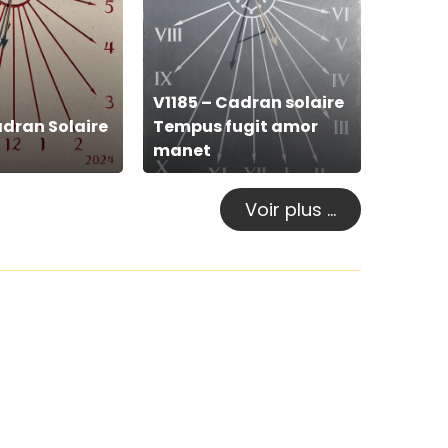
Cadran
solaire
Tempus
fugit
V1185 – Cadran solaire
adran Solaire
Tempus fugit amor
amor
manet
manet
Voir plus …